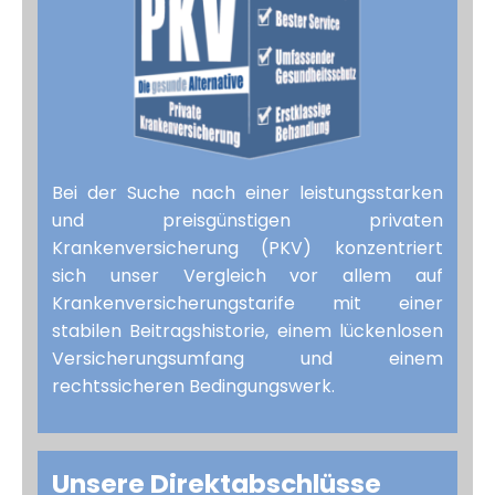
Bei der Suche nach einer leistungsstarken
und preisgünstigen privaten
Krankenversicherung (PKV) konzentriert
sich unser Vergleich vor allem auf
Krankenversicherungstarife mit einer
stabilen Beitragshistorie, einem lückenlosen
Versicherungsumfang und einem
rechtssicheren Bedingungswerk.
Unsere Direkt­abschlüsse