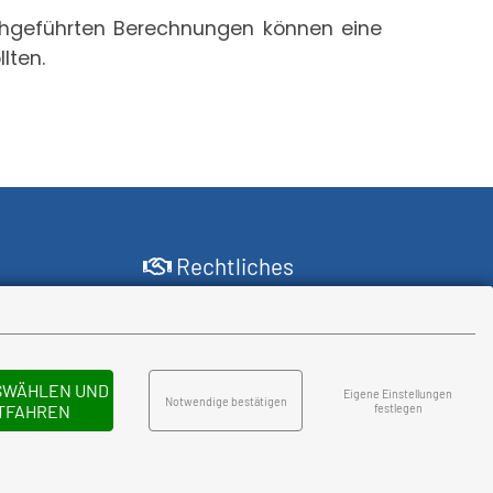
chgeführten Berechnungen können eine
lten.
Rechtliches
Impressum
Erstinformation
Datenschutz
Cookie-Einstellungen
SWÄHLEN UND
Eigene Einstellungen
Notwendige bestätigen
TFAHREN
festlegen
xpert.com