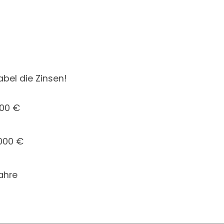
abel die Zinsen!
000 €
000 €
ahre