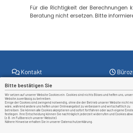
Für die Richtigkeit der Berechnunge
Beratung nicht ersetzen. Bitte informier
Kontakt
Büroz
Blaeser & Kempermann
Bitte bestätigen Sie
Wir sind 
Versicherungsmakler GmbH
Brüsseler Allee 14
Wir setzen auf unserer Website Cookies ein. Cookies sind nichts Böses und helfen uns, unse
Website zuverlässig zu betreiben.
41812 Erkelenz
Montag - F
Einige der Cookies sind zwingend notwendig, ohne die der Betrieb unserer Website nicht m
wäre, während andere uns helfen unser Onlineangebot zu verbessern und wirtschaftlich zu
+49 2431 806095-1
07:00 - 12
betreiben. Sie können alle Cookies akzeptieren und sofort fortfahren oder auch eigene Einst
info[at]bkvm.de
festlegen. Ihre Entscheidung können Sie nachträglich jederzeit widerrufen und Cookies abw
13:00 - 16
(z.B. im Fußbereich unserer Website).
Nähere Hinweise erhalten Sie in unserer Datenschutzerklärung.