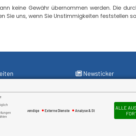
n kann keine Gewähr übernommen werden. Die dur
en Sie uns, wenn Sie Unstimmigkeiten feststellen sol
eiten
Newsticker
für Sie da
re
reitag
öglich
ALLE AU
:00 Uhr
Notwendige
Externe Dienste
Analyse & Statistik
ellungen
FOR
ählen
:30 Uhr
135
Bewertungen auf ProvenE